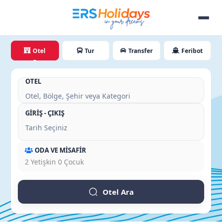
Otel
Tur
Transfer
Feribot
OTEL
GİRİŞ - ÇIKIŞ
ODA VE MİSAFİR
2
Yetişkin
0
Çocuk
Otel Ara