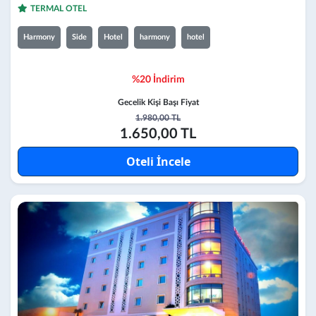
TERMAL OTEL
Harmony
Side
Hotel
harmony
hotel
%20 İndirim
Gecelik Kişi Başı Fiyat
1.980,00 TL
1.650,00 TL
Oteli İncele