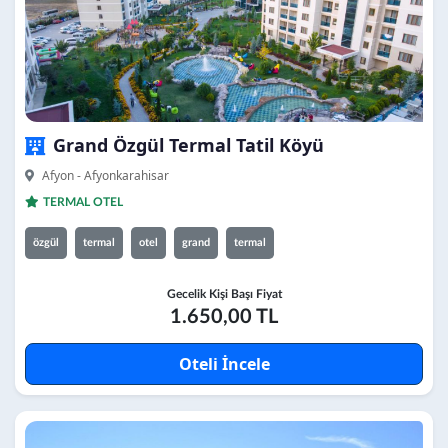
Grand Özgül Termal Tatil Köyü
Afyon - Afyonkarahisar
TERMAL OTEL
özgül
termal
otel
grand
termal
Gecelik Kişi Başı Fiyat
1.650,00 TL
Oteli İncele