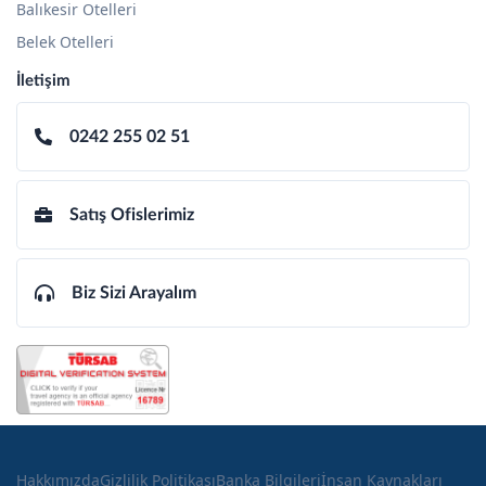
Balıkesir Otelleri
Belek Otelleri
İletişim
0242 255 02 51
Satış Ofislerimiz
Biz Sizi Arayalım
Hakkımızda
Gizlilik Politikası
Banka Bilgileri
İnsan Kaynakları