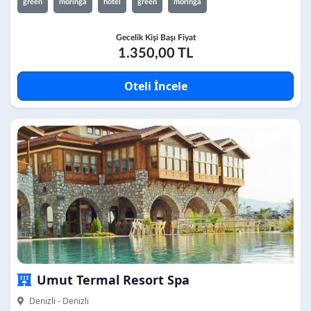
green
moringa
hotel
green
moringa
Gecelik Kişi Başı Fiyat
1.350,00 TL
Oteli İncele
Umut Termal Resort Spa
Denizli - Denizli