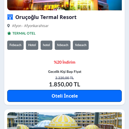
Oruçoğlu Termal Resort
Afyon - Afyonkarahisar
TERMAL OTEL
Febeach
Hotel
hotel
febeach
febeach
%20 İndirim
Gecelik Kişi Başı Fiyat
2.220,00 TL
1.850,00 TL
Oteli İncele