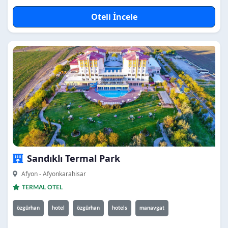
Oteli İncele
Sandıklı Termal Park
Afyon - Afyonkarahisar
TERMAL OTEL
özgürhan
hotel
özgürhan
hotels
manavgat