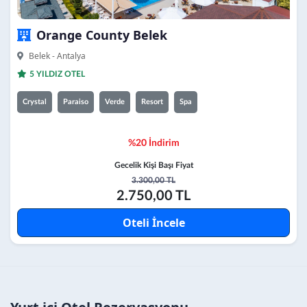
Orange County Belek
Belek - Antalya
5 YILDIZ OTEL
Crystal
Paraiso
Verde
Resort
Spa
%20 İndirim
Gecelik Kişi Başı Fiyat
3.300,00 TL
2.750,00 TL
Oteli İncele