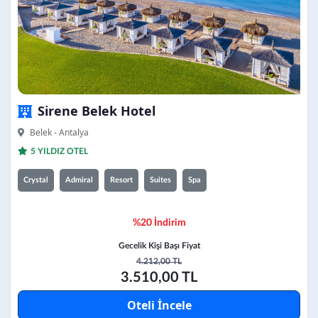
Sirene Belek Hotel
Belek - Antalya
5 YILDIZ OTEL
Crystal
Admiral
Resort
Suites
Spa
%20 İndirim
Gecelik Kişi Başı Fiyat
4.212,00 TL
3.510,00 TL
Oteli İncele