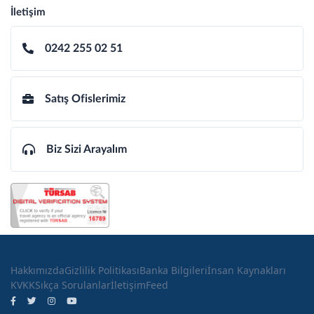
İletişim
0242 255 02 51
Satış Ofislerimiz
Biz Sizi Arayalım
Hakkımızda
Gizlilik Politikası
Banka Bilgileri
İnsan Kaynakları
KVKK
Sıkça Sorulanlar
İletişim
Feed