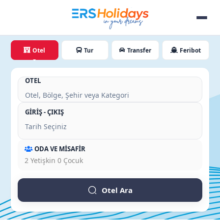
Otel
Tur
Transfer
Feribot
OTEL
GİRİŞ - ÇIKIŞ
ODA VE MİSAFİR
2
Yetişkin
0
Çocuk
Otel Ara