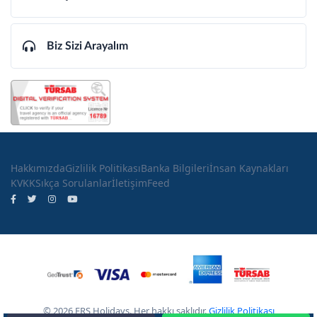
Biz Sizi Arayalım
Hakkımızda
Gizlilik Politikası
Banka Bilgileri
İnsan Kaynakları
KVKK
Sıkça Sorulanlar
İletişim
Feed
© 2026 ERS Holidays. Her hakkı saklıdır.
Gizlilik Politikası