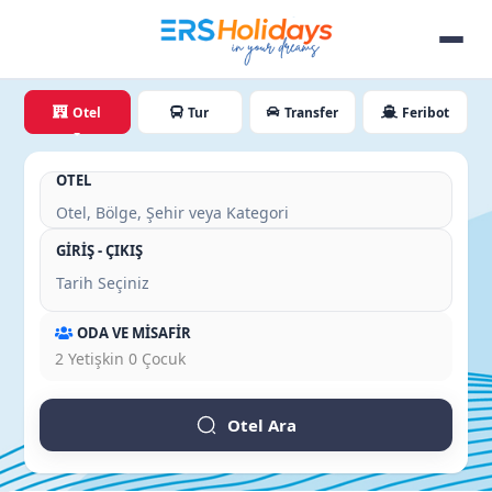
Otel
Tur
Transfer
Feribot
OTEL
GİRİŞ - ÇIKIŞ
ODA VE MİSAFİR
2
Yetişkin
0
Çocuk
Otel Ara